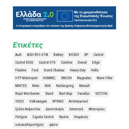
Ετικέτες
Audi
AUDI RS 5 DTM
Battery
BOSCH
BP
Castrol
Castrol EDGE
Castrol GTX
Comline
Diesel
Edge
Flexline
Ford
Grand Chateau
Heavy Duty
Hella
HTP Motorsport
HUMMEL
KROON
Magnatec
Mann Filter
MINTEX
Moto
NGK
Nürburgring
Renault
Royal Worchester
Stand
Start-Stop
Vanellus
VECTON
VISCO
Volkswagen
WYNNS
Αντιπαγωτικό
Γράσο Ασβεστίου
Δεοντολογία
Λιπαντικά
Μπαταρίες
Ποτήρια
Σημαία Castrol
Φρένα
Χειμώνας
υαλοκαθαριστήρες
φώτα