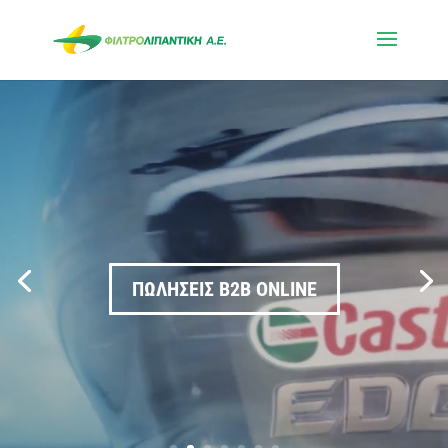
Πρόγραμμα
Αναπαραγωγής
Βίντεο
ΠΩΛΗΣΕΙΣ B2B ONLINE