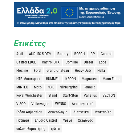
Ετικέτες
Audi
AUDI RS 5 DTM
Battery
BOSCH
BP
Castrol
Castrol EDGE
Castrol GTX
Comline
Diesel
Edge
Flexline
Ford
Grand Chateau
Heavy Duty
Hella
HTP Motorsport
HUMMEL
KROON
Magnatec
Mann Filter
MINTEX
Moto
NGK
Nürburgring
Renault
Royal Worchester
Stand
Start-Stop
Vanellus
VECTON
VISCO
Volkswagen
WYNNS
Αντιπαγωτικό
Γράσο Ασβεστίου
Δεοντολογία
Λιπαντικά
Μπαταρίες
Ποτήρια
Σημαία Castrol
Φρένα
Χειμώνας
υαλοκαθαριστήρες
φώτα