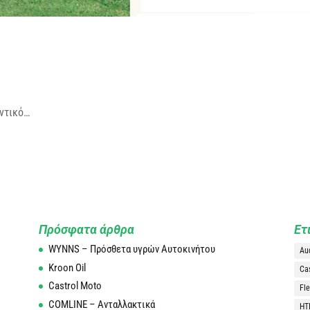
αντικό…
Πρόσφατα άρθρα
Ετ
WYNNS – Πρόσθετα υγρών Αυτοκινήτου
Au
Kroon Oil
Ca
Castrol Moto
Fle
COMLINE – Ανταλλακτικά
HT