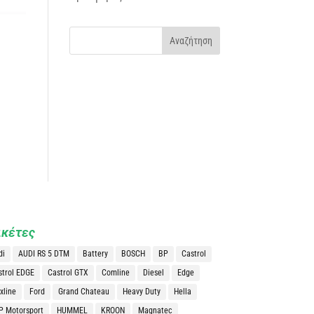
ικέτες
di
AUDI RS 5 DTM
Battery
BOSCH
BP
Castrol
strol EDGE
Castrol GTX
Comline
Diesel
Edge
xline
Ford
Grand Chateau
Heavy Duty
Hella
P Motorsport
HUMMEL
KROON
Magnatec