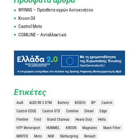
Πρόσφατα άρθρα
WYNNS – Πρόσθετα υγρών Αυτοκινήτου
Kroon Oil
Castrol Moto
COMLINE – Ανταλλακτικά
Ετικέτες
Audi
AUDI RS 5 DTM
Battery
BOSCH
BP
Castrol
Castrol EDGE
Castrol GTX
Comline
Diesel
Edge
Flexline
Ford
Grand Chateau
Heavy Duty
Hella
HTP Motorsport
HUMMEL
KROON
Magnatec
Mann Filter
MINTEX
Moto
NGK
Nürburgring
Renault