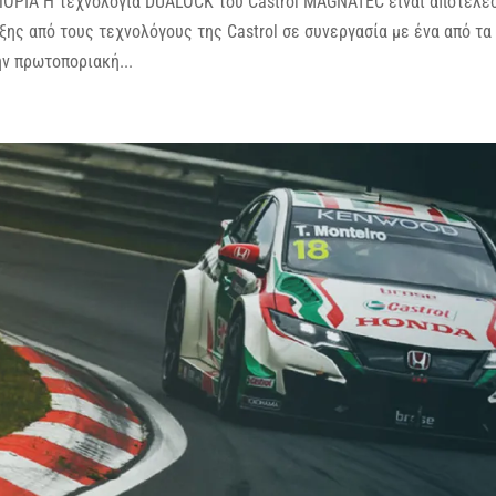
ΙΑ Η τεχνολογία DUALOCK του Castrol MAGNATEC είναι αποτέλε
ης από τους τεχνολόγους της Castrol σε συνεργασία με ένα από τα
ν πρωτοποριακή...