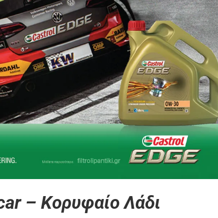
car – Κορυφαίο Λάδι