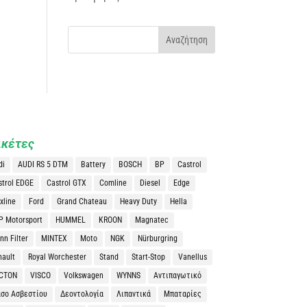
ικέτες
di
AUDI RS 5 DTM
Battery
BOSCH
BP
Castrol
strol EDGE
Castrol GTX
Comline
Diesel
Edge
xline
Ford
Grand Chateau
Heavy Duty
Hella
P Motorsport
HUMMEL
KROON
Magnatec
n Filter
MINTEX
Moto
NGK
Nürburgring
nault
Royal Worchester
Stand
Start-Stop
Vanellus
CTON
VISCO
Volkswagen
WYNNS
Αντιπαγωτικό
άσο Ασβεστίου
Δεοντολογία
Λιπαντικά
Μπαταρίες