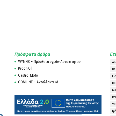
Πρόσφατα άρθρα
Ετ
WYNNS – Πρόσθετα υγρών Αυτοκινήτου
Au
Kroon Oil
Ca
Castrol Moto
Fle
COMLINE – Ανταλλακτικά
HT
Man
Re
VE
Γρ