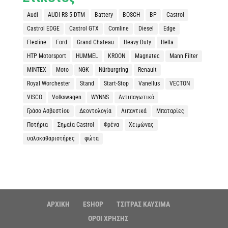
Audi
AUDI RS 5 DTM
Battery
BOSCH
BP
Castrol
Castrol EDGE
Castrol GTX
Comline
Diesel
Edge
Flexline
Ford
Grand Chateau
Heavy Duty
Hella
HTP Motorsport
HUMMEL
KROON
Magnatec
Mann Filter
MINTEX
Moto
NGK
Nürburgring
Renault
Royal Worchester
Stand
Start-Stop
Vanellus
VECTON
VISCO
Volkswagen
WYNNS
Αντιπαγωτικό
Γράσο Ασβεστίου
Δεοντολογία
Λιπαντικά
Μπαταρίες
Ποτήρια
Σημαία Castrol
Φρένα
Χειμώνας
υαλοκαθαριστήρες
φώτα
ΑΡΧΙΚΗ
ESHOP
ΤΣΙΤΡΑΣ ΚΑΥΣΙΜΑ
ΟΡΟΙ ΧΡΗΣΗΣ