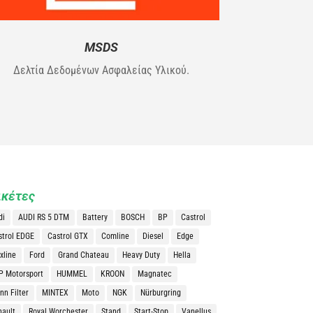
MSDS
Δελτία Δεδομένων Ασφαλείας Υλικού.
ικέτες
di
AUDI RS 5 DTM
Battery
BOSCH
BP
Castrol
strol EDGE
Castrol GTX
Comline
Diesel
Edge
xline
Ford
Grand Chateau
Heavy Duty
Hella
P Motorsport
HUMMEL
KROON
Magnatec
n Filter
MINTEX
Moto
NGK
Nürburgring
nault
Royal Worchester
Stand
Start-Stop
Vanellus