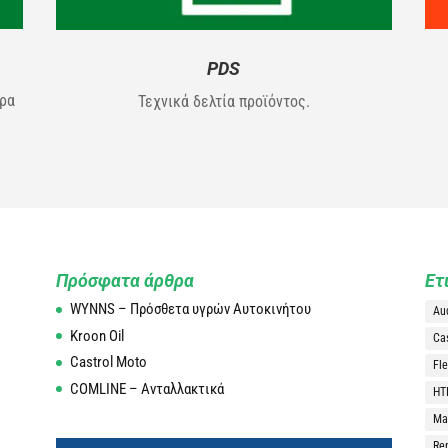
PDS
ήρα
Τεχνικά δελτία προϊόντος.
Πρόσφατα άρθρα
Ετ
WYNNS – Πρόσθετα υγρών Αυτοκινήτου
Au
Kroon Oil
Ca
Castrol Moto
Fle
COMLINE – Ανταλλακτικά
HT
Man
Re