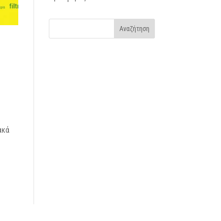
ακά
ι