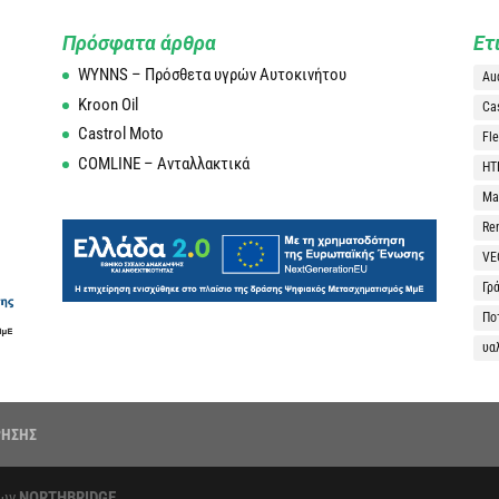
Πρόσφατα άρθρα
Ετ
WYNNS – Πρόσθετα υγρών Αυτοκινήτου
Au
Kroon Oil
Ca
Castrol Moto
Fle
COMLINE – Ανταλλακτικά
HT
Man
Re
VE
Γρ
Πο
υα
ΡΗΣΗΣ
δων
NORTHBRIDGE