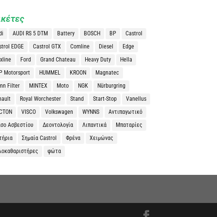
ικέτες
di
AUDI RS 5 DTM
Battery
BOSCH
BP
Castrol
strol EDGE
Castrol GTX
Comline
Diesel
Edge
xline
Ford
Grand Chateau
Heavy Duty
Hella
P Motorsport
HUMMEL
KROON
Magnatec
n Filter
MINTEX
Moto
NGK
Nürburgring
nault
Royal Worchester
Stand
Start-Stop
Vanellus
CTON
VISCO
Volkswagen
WYNNS
Αντιπαγωτικό
άσο Ασβεστίου
Δεοντολογία
Λιπαντικά
Μπαταρίες
τήρια
Σημαία Castrol
Φρένα
Χειμώνας
λοκαθαριστήρες
φώτα